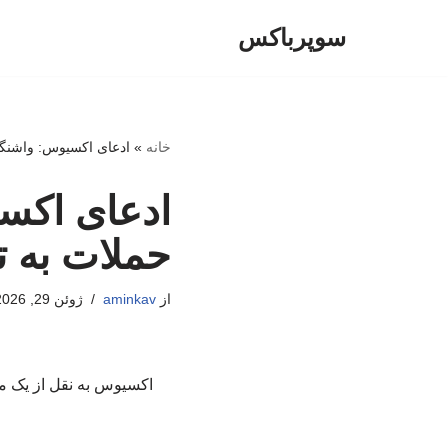
سوپرباکس
پرش
به
محتوا
خانه
»
ادعای اکسیوس: واشنگت
ادعای اکس
حملات به ت
از
aminkav
ژوئن 29, 2026
اکسیوس به نقل از یک مق