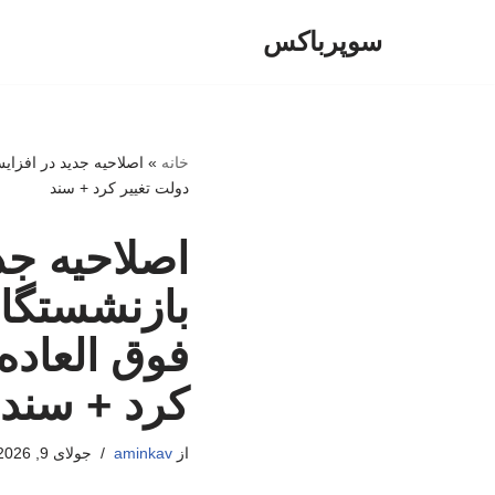
سوپرباکس
پرش
به
محتوا
خانه
»
دولت تغییر کرد + سند
اصلاحیه ج
فوق العاده
کرد + سند
از
aminkav
جولای 9, 2026