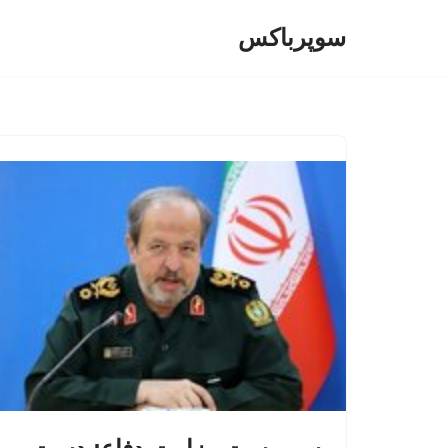
سوپرباکس
پرش
به
محتوا