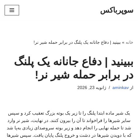
سوپرباکس
پرش
به
محتوا
خانه
»
ببینید | دفاع جانانه یک پلنگ در برابر حمله شیر نر!
ببینید | دفاع جانانه یک پلنگ
در برابر حمله شیر نر!
از
aminkav
ژانویه 23, 2026
یک شیر ماده ابتدا پلنگ را تا زیر یک بوته بزرگ تعقیب کرد و سپس
سایر شیرها را فراخواند تا آن را بیرون کنند. در نهایت، شیر نر وارد
شد تا حمله نهایی را انجام دهد و زیر بوته سروصدای زیادی به‌پا شد
که با دویدن شیرها در دشت و خروج پلنگ پایان یافت. سپس شیرها