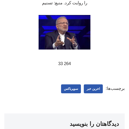
را روایت کرد. منبع: تسنیم
264 33
برچسب‌ها:
اخرین خبر
سوپرباکس
دیدگاهتان را بنویسید