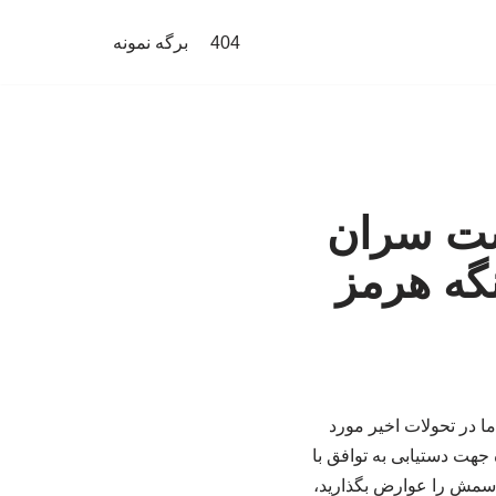
404
برگه نمونه
شست سران
گه هرمز
در تحولات اخیر مورد
هت دستیابی به توافق با
اسمش را عوارض بگذارید،