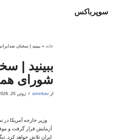
سوپرباکس
پرش
به
محتوا
خانه
»
ببینید | سخنان ضدایر
ببینید | س
شورای همک
از
aminkav
ژوئن 25, 2026
وزیر خارجه آمریکا در
آزمایش قرار گرفت و موفق
ایران تلاش خواهد کرد. ت