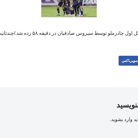
 اول چادرملو توسط سیروس صادقیان در دقیقه ۵۸ زده شد./چندثانیه
وپرباکس
بنویسید
ید
وارد بشوید
.