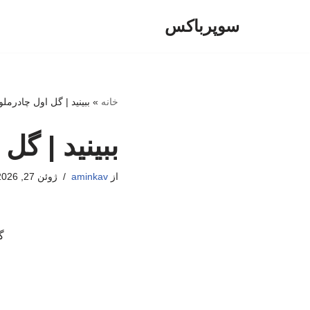
سوپرباکس
پرش
به
محتوا
خانه
»
ببینید | گل اول چادر
ببینید | گ
از
aminkav
ژوئن 27, 2026
گل