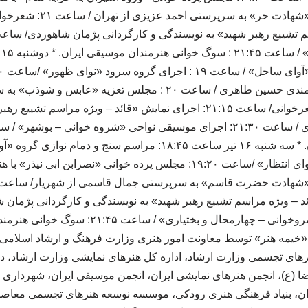
«حبیب ابن مظاهر» با هنرمندی حسین طاهری / ساعت ۲۰ : مجلس تعز
شهریار/ ساعت ۲۱: شعرخوانی/ ساعت ۲۱:۱۵: اجرای نمایش «قائد – ویژه مرا
اجرای گروه سرود «نجوای انتظار» /ساعت ۱۹:۲۰: مجلس پرده خوانی «نصراب
اجرای موسیقی نواحی «سروخوانی – چهارمحال و بختی
«خیمه هنر» توسط معاونت امور هنری وزارت فرهنگ و ارشاد اسلامی 
نرهای تجسمی وزارت ارشاد، اداره کل هنرهای نمایشی وزارت ارشاد، د
ان، بنیاد فرهنگی هنری رودکی، موسسه نوسعه هنرهای تجسمی معاصر