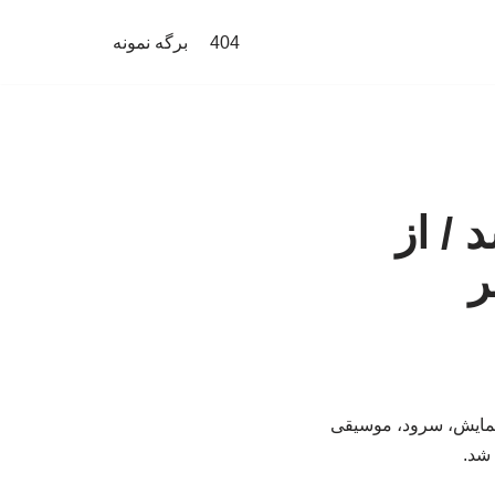
404
برگه نمونه
 / از
ر
ه نمایش، سرود، موسیقی
 شد.