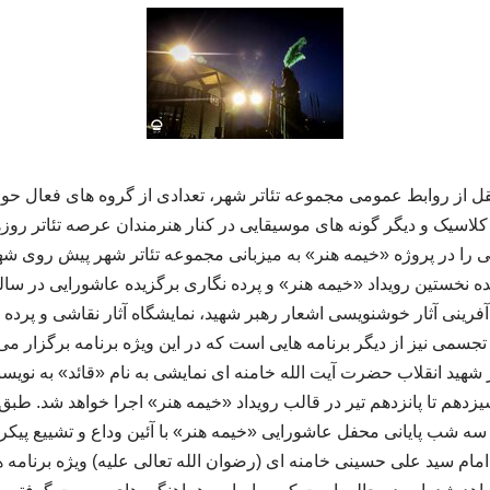
ل از روابط عمومی مجموعه تئاتر شهر، تعدادی از گروه های فعال حو
اسیک و دیگر گونه های موسیقایی در کنار هنرمندان عرصه تئاتر روزه
 را در پروژه «خیمه هنر» به میزبانی مجموعه تئاتر شهر پیش روی شه
یده نخستین رویداد «خیمه هنر» و پرده نگاری برگزیده عاشورایی در سالن 
 آفرینی آثار خوشنویسی اشعار رهبر شهید، نمایشگاه آثار نقاشی و پرد
سمی نیز از دیگر برنامه هایی است که در این ویژه برنامه برگزار می
بر شهید انقلاب حضرت آیت الله خامنه ای نمایشی به نام «قائد» به نویس
م تا پانزدهم تیر در قالب رویداد «خیمه هنر» اجرا خواهد شد. طبق 
ی سه شب پایانی محفل عاشورایی «خیمه هنر» با آئین وداع و تشییع پیکر
ام سید علی حسینی خامنه ای (رضوان الله تعالی علیه) ویژه برنامه ه