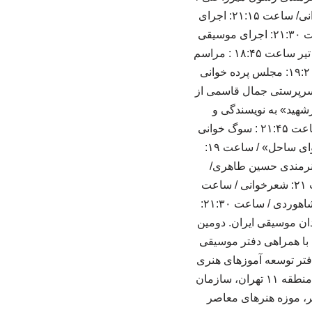
ساعت ۲۰: مجلس تعزیه «شهادت حر» به سرپرستی احمد عزیزی از تهران / ساعت ۲۱: شعرخوانی/ ساعت ۲۱:۱۵: اجرای
نمایش «قائد – ویژه مراسم تشییع رهبر شهید» به نویسندگی و کارگردانی پژمان شاهوردی/ ساعت ۲۱:۳۰: اجرای موسیقی
نواحی «عزاداری ارسباران» / ساعت ۲۱:۴۵ : سوگ خوانی هنرمندان موسیقی ایران. * دوشنبه ۱۵ تیر ساعت ۱۸:۴۵ : مراسم
سنج و دمام نوازی گروه «آوای ساحل» / ساعت ۱۹ : اجرای گروه سرود «نوای ظهور» /ساعت ۱۹:۲۰: مجلس پرده خوانی
یه «عابس و شوذب» به سرپرستی جمال قاسمی از
سم تشییع رهبرشهید» به نویسندگی و
کارگردانی پژمان شاهوردی / ساعت ۲۱:۳۰: اجرای موسیقی نواحی «شروه خوانی – بوشهر» / ساعت ۲۱:۴۵ : سوگ خوانی
هنرمندان موسیقی ایران. * سه شنبه ۱۶ تیر ساعت ۱۸:۴۵: مراسم سنج و دمام نوازی گروه «آوای ساحل» / ساعت ۱۹:
ن ابی نیذر» با هنرمندی حسین طاهری/
ساعت ۲۰: مجلس تعزیه«شهادت حضرت قاسم» به سرپرستی جمال قاسمی از شهریار/ ساعت ۲۱: شعرخوانی / ساعت
۲۱:۱۵: اجرای نمایش «قائد – ویژه مراسم تشییع رهبر شهید» به نویسندگی و کارگردانی پژمان شاهوردی / ساعت ۲۱:۳۰:
اری» / ساعت ۲۱:۴۵: سوگ خوانی هنرمندان موسیقی ایران. دومین
با همراهی دفتر موسیقی
فتر توسعه آموزهای هنری
وزارت ارشاد، بنیاد امام رضا (ع)، انجمن هنرهای نمایشی ایران، انجمن موسیقی ایران، شهرداری منطقه ۱۱ تهران، سازمان
، موزه هنرهای معاصر