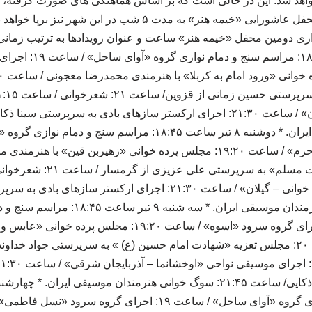
خواهد شد. این در حالی است که بر اساس هماهنگی های صورت گرفته، هم
امت در مشهد مقدس، محفل عاشورایی «خیمه هنر» به مدت ۵ شب در ای
ری دومین محفل «خیمه هنر» ساعت و عنوان رویدادها به ترتیب زمانی 
یکشنبه ۷ تیر ساعت ۱۸:۴۵:
اجرای گروه سرود «آوای حرم» / ساعت ۱۹:۲۰: مجلس پرده خوانی «زهیربن قی
موسیقی نواحی «چاوشی خوانی – گیلان» / ساعت ۲۱:۳۰: اجرای ارکستر 
۲۱:۴۵: سوگ خوانی هنرمندان موسیقی ایران. * س
ساحل» / ساعت ۱۹: اجرای گروه سرود «اسوه» / ساعت ۱۹:۲۰: م