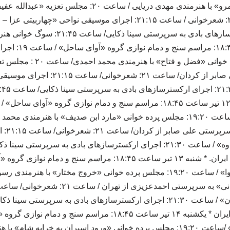
پرده خوانی «سویدبن عمرو» با هنرمندی مهدی دریایی / ساعت 
دریایی از اراک/ ساعت ۲۱: شعرخوانی / ساعت ۲۱:۱۵: اجرای موسیقی نوا
۲۱:۳۰: اجرای ارکستر سازهای بادی به سرپرستی 
پنجشنبه ۱۱ تیر ساعت
ساعت ۱۹:۲۰: مجلس پرده خوانی «
اکبر(ع)» به سرپرستی علی صابر از کردان/ س
تعزیه «ب
اجرای گروه سرود «ثامن» /ساعت ۱۹:۲۰: مجلس پرده خوانی «ورود اسیران به خراب