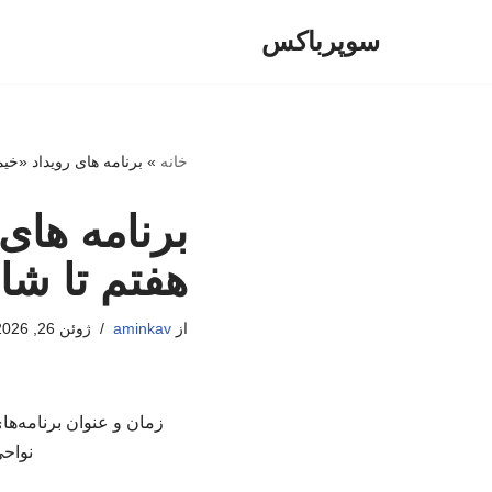
سوپرباکس
پرش
به
محتوا
خانه
»
برنامه های رویداد «خیم
برنامه های 
هفتم تا شا
از
aminkav
ژوئن 26, 2026
زمان و عنوان برنامه‌ها
نواحی