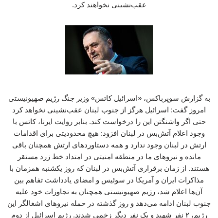
عقب‌نشینی نخواهند کرد.
به گزارش سوپرباکس، «اسرائیل کاتس» وزیر جنگ رژیم صهیونیستی
امروز گفت: اسرائیل هرگز از جنوب لبنان عقب‌نشینی نخواهد کرد
حتی اگر واشنگتن این را درخواست کند. بنابر روایت ایرنا، کاتس با
وجود اعلام آتش‌بس در لبنان افزود: هیچ محدودیتی برای اقدامات
ارتش در لبنان وجود ندارد و همه دستاوردهای ارتش همچنان باقی
مانده و نیروهای ما در منطقه امنیتی در امتداد خط زرد مستقر
هستند. از زمان برقراری آتش‌بس در لبنان که روز یکشنبه همزمان با
مذاکرات ایران و آمریکا در سوئیس و امضای یادداشت تفاهم بین
آن‌ها اعلام شد، رژیم صهیونیستی همچنان به تجاوزات خود علیه
جنوب لبنان ادامه می‌دهد و روز گذشته در حمله نیروهای اشغالگر این
رژیم، ۲ نفر شهید و یک نفر دیگر زخمی شدند. رژیم اسرائیل از دوم