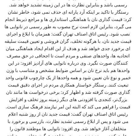
رسمی باشد و بنابراین نظارت‌ ها در این زمینه تشدید خواهد شد.
رستگار با تاکید بر اینکه آرد یارانه‌ ای حذف نمی‌ شود، خاطر نشان
کرد: قیمت‌ گذاری نان با هماهنگی استانداری‌ ها و مراجع ذیربط انجام
می‌ گیرد، بنابراین لازم است نرخ مصوب به‌ طور رسمی در نانوایی‌ ها
نصب شود. رئیس اتاق اصناف تهران گفت: همزمان با ابلاغ و اجرای
قیمت جدید نان، با هرگونه تخلف، گران‌ فروشی و تعیین قیمت سلیقه‌
ای برخورد جدی خواهد شد و هدف از این اقدام ایجاد هماهنگی میان
اتحادیه‌ ها، واحدهای صنفی و مردم است تا اجحافی در حق مصرف‌
کنندگان صورت نگیرد. وی درباره نانوایی‌ های آزادپز افزود: در این
واحدها هم باید نرخ نان بر اساس ضوابط مشخص و متناسب با وزن
خمیر و نوع نان تعیین شود و همه واحدها از یک چارچوب قانونی واحد
تبعیت کنند. رستگار خواستار همکاری مردم در اجرای دقیق قیمت
گذاری صورت گرفته شد و اظهار کرد: برخی درخواست‌ ها مانند نان
بزرگ‌تر، کنجدی یا افزودنی‌ های دیگر زمینه بروز تخلف و افزایش
قیمت را فراهم می‌ کند که البته این امر نیازمند فرهنگ‌ سازی است.
رئیس اتاق اصناف تهران گفت: قیمت جدید نان از روز شنبه اعلام
می‌ شود و پس از ابلاغ رسمی تشدید نظارت، بازرسی و برخورد با
متخلفان آغاز خواهد شد. وی افزود: نانوایی‌ ها موظفند قانون را
رعایت کنند و مردم نیز در صورت مشاهده هرگونه تخلف می‌ توانند