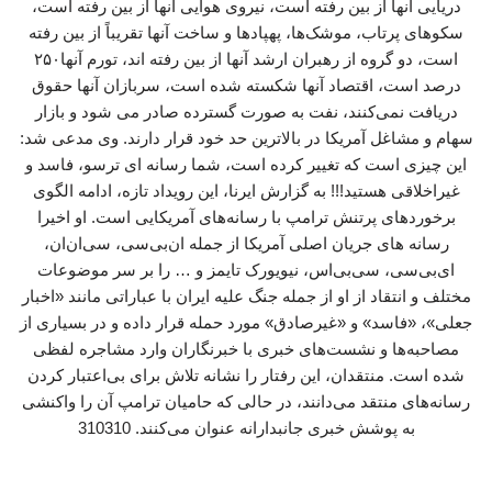
دریایی آنها از بین رفته است، نیروی هوایی آنها از بین رفته است،
سکوهای پرتاب، موشک‌ها، پهپادها و ساخت آنها تقریباً از بین رفته
است، دو گروه از رهبران ارشد آنها از بین رفته اند، تورم آنها۲۵۰
درصد است، اقتصاد آنها شکسته شده است، سربازان آنها حقوق
دریافت نمی‌کنند، نفت به صورت گسترده صادر می شود و بازار
سهام و مشاغل آمریکا در بالاترین حد خود قرار دارند. وی مدعی شد:
این چیزی است که تغییر کرده است، شما رسانه ای ترسو، فاسد و
غیراخلاقی هستید!!! به گزارش ایرنا، این رویداد تازه، ادامه الگوی
برخوردهای پرتنش ترامپ با رسانه‌های آمریکایی است. او اخیرا
رسانه های جریان اصلی آمریکا از جمله ان‌بی‌سی، سی‌ان‌ان،
ای‌بی‌سی، سی‌بی‌اس، نیویورک تایمز و … را بر سر موضوعات
مختلف و انتقاد از او از جمله جنگ علیه ایران با عباراتی مانند «اخبار
جعلی»، «فاسد» و «غیرصادق» مورد حمله قرار داده و در بسیاری از
مصاحبه‌ها و نشست‌های خبری با خبرنگاران وارد مشاجره لفظی
شده است. منتقدان، این رفتار را نشانه تلاش برای بی‌اعتبار کردن
رسانه‌های منتقد می‌دانند، در حالی که حامیان ترامپ آن را واکنشی
به پوشش خبری جانبدارانه عنوان می‌کنند. 310310