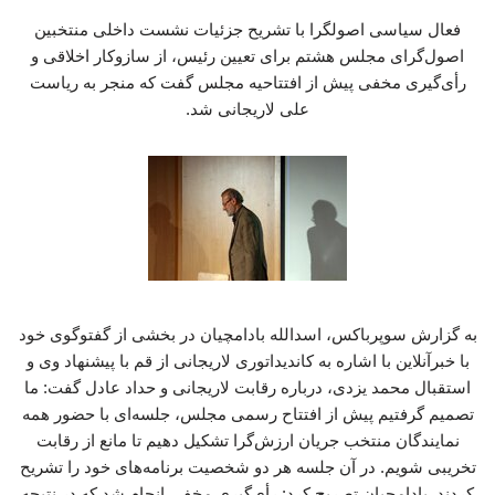
فعال سیاسی اصولگرا با تشریح جزئیات نشست داخلی منتخبین
اصول‌گرای مجلس هشتم برای تعیین رئیس، از سازوکار اخلاقی و
رأی‌گیری مخفی پیش از افتتاحیه مجلس گفت که منجر به ریاست
علی لاریجانی شد.
به گزارش سوپرباکس، اسدالله بادامچیان در بخشی از گفت­وگوی خود
با خبرآنلاین با اشاره به کاندیداتوری لاریجانی از قم با پیشنهاد وی و
استقبال محمد یزدی، درباره رقابت لاریجانی و حداد عادل گفت: ما
تصمیم گرفتیم پیش از افتتاح رسمی مجلس، جلسه‌ای با حضور همه
نمایندگان منتخب جریان ارزش‌گرا تشکیل دهیم تا مانع از رقابت
تخریبی شویم. در آن جلسه هر دو شخصیت برنامه‌های خود را تشریح
کردند. بادامچیان تصریح کرد: رأی‌گیری مخفی انجام شد که در نتیجه