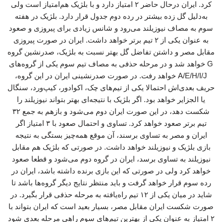
کرد. ایران درحال حاضر ۲ امتیاز دارد و با بلژیک هم‌امتیاز است ولی
به‌دلیل گل زده بیشتر در رده دوم جدول قرار دارد. بلژیک در هفته
سوم به مصاف نیوزیلند می‌رود و شانس زیادی برای پیروزی و صعود
به عنوان یکی از ۲ تیم برتر خواهد داشت. ایران در صورت پیروزی
مقابل مصر و داشتن تفاضل گل بهتر نسبت به بلژیک، صدرنشین گروه
G خواهد شد و در مرحله حذفی به مصاف تیم سوم یکی از گروه‌های
A/E/H/I/J خواهد رفت. در صورت صدرنشینی ایران در این گروه،
حریف بعدی‌اش احتمالا یکی از تیم‌های چک، اکوادور، کیپ‌ورد، سنگال
یا الجزایر خواهد بود. اگر بلژیک با نتیجه‌ای بهتر بتواند نیوزیلند را
شکست دهد، در این صورت ایران دوم می‌شود و بازهم به جمع ۳۲
تیم برتر صعود خواهد کرد. تساوی و احتمال صعود با ۳ امتیاز اگر
ایران و مصر به تساوی برسند، آن موقع همه‌چیز بستگی به نتیجه
بازی بلژیک و نیوزیلند خواهد داشت. در صورتی که بلژیک هم مقابل
نیوزیلند به تساوی برسد، ایران در گروه دوم می‌شود و قطعا صعود
خواهد کرد ولی در صورتی که این بازی برنده داشته باشد، ایران در
رده سوم قرار خواهد گرفت و باید منتظر نتایج دیگر گروه‌ها باشد تا
شاید در میان یکی از ۱۲ تیم راه‌یافته به مرحله حذفی قرار بگیرد. در
صورت شکست ایران مقابل مصر، بسیار بعید است که ایران بتواند با
۲ امتیاز به عنوان یکی از بهترین تیم‌های سوم راهی مرحله بعدی شود