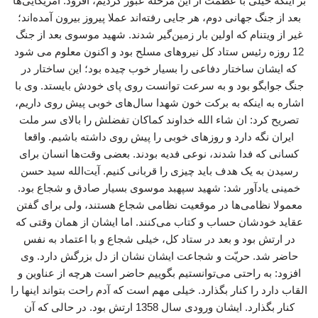
بر اینکه خیلی با عظمت از این مرحله عبور کردیم، افزود: آمریکایی‌ها
بعد از جنگ جهانی دوم، هر جایی رفته‌اند عملا پیروز بیرون آمده‌اند؛
غیر از ویتنام که اولین بار زمین‌گیر شدند. شهید موسوی بعد از جنگ
12 روزه رئیس ستاد کل نیروهای مسلح بود و اکنون معلوم می شود
که ایشان ساختار دفاعی را بسیار خوب چیده بود؛ این ساختار در
جنگ جوابگو بود و به سرعت توانست روی پای خودش بایستد. وی با
اشاره به اینکه به برکت خون شهدا سال‌های خوبی پیش روی داریم،
تصریح کرد: ان شاء الله خداوند کماکان تفضلش را بالای سر ملت
ایران نگه دارد و روزهای خوبی را پیش روی داشته باشیم. واقعا
کسانی که فدا شدند، نوعی فدیه بودند. بعضی وقت‌ها انسان برای
رسیدن به یک هدف باید چیزی را قربانی کنیم. آیت‌الله سید حسن
خمینی یادآور شد: شهید سپهبد موسوی بسیار صادق و شجاع بود.
معمولا نظامی‌ها در موقعیت نظامی شجاع هستند، ولی برای گفتن
عقاید خودشان حساب و کتاب می‌کنند. اما ایشان از همان وقتی که
در ارتش بود و بعد در ستاد کل، خیلی شجاع و با اعتماد به نفس
حاضر شد. حریّت و شجاعت ایشان نشان از دل بزرگش دارد. وی
افزود: به راحتی می‌توانستیم بگوییم حاضر است هرچه از عناوین و
القاب دارد را کنار بگذارد. خیلی مهم است که آدم راحت بتواند اینها را
کنار بگذارد. ایشان ورودی سال 1358 ارتش بود. در حالی که آن