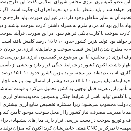
 این عضو کمیسیون انرژی مجلس شورای اسلامی گفت: این طرح به‌صور
ا خواهد شد و باید منتظر ماند و دید نحوه اجرای آن چگونه است. اگر ن
تعمیم آن به سایر مناطق وجود دارد؛ در غیر این صورت، باید طرح‌های 
نهاد ما این بود که مردم ملزم به همراه داشتن کارت سوخت نباشند و 
 کارت سوخت با کارت بانکی فراهم شود. در این صورت، فرآیند سوخت‌گ
در دسترس‌تر و کم‌دردسرتر خواهد بود. تولید بنزین کشور حد
جه به مطرح شدن افزایش قیمت سوخت و حامل‌های انرژی در جریان ح
ف انرژی در مجلس، آیا این موضوع در کمیسیون انرژی نیز بررسی شده
ظهار داشت: اکنون کشور در شرایط جنگی قرار دارد و بخشی از تأسیس
تأسیسات گاز و میعانات گاز
ادامه داد: سال گذشته، با وجود اینکه تولید بنزین ۱۰ تا ۱۵ درصد بیشتر از امس
به تأمین ارز، هزینه قابل توجهی به کشور تحمیل می‌کرد و قیمت تمام‌شده
. اکنون با کاهش تولید ناشی از شرایط جنگی و همچنین محدودیت‌های ارزی،
ی دولت محسوب نمی‌شود؛ زیرا مستلزم تخصیص منابع ارزی بیشتری اس
هد با مدیریت مصرف، نیاز کشور را از محل سوخت موجود تأمین کند و 
ف و توزیع سوخت در دست بررسی قرار دارد. مدل‌های پیشنهادی ب
از افزایش نرخ و کاهش سهمیه تا تمرکز بر CNG همتی خاطرنشان کرد: اکنون که 