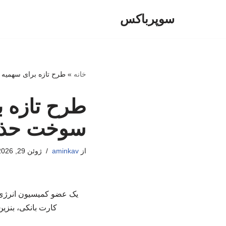
سوپرباکس
پرش
به
محتوا
خانه
»
طرح تازه برای سهمیه
طرح تازه ب
سوخت حذف
از
aminkav
ژوئن 29, 2026
یک عضو کمیسیون انرژی
کارت بانکی، بنزین با نرخ آزاد ۵ هزار تومان محاسبه می‌شود