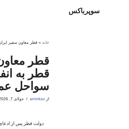
سوپرباکس
پرش
به
محتوا
خانه
»
قطر معاون سفیر ایران
قطر معاون 
قطر به انف
سواحل عم
از
aminkav
جولای 7, 2026
دولت قطر پس از ادعای 