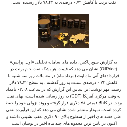
نفت برنت با کاهش ۰.۷۲ درصدی به ۷۸.۴۲ دلار رسیده است.
به گزارش سوپرباکس، داده های سامانه تحلیلی «اویل پرایس»
(OilPrice) نشان می دهد که قیمت هر بشکه نفت خام برنت در
قراردادهای آتی ماه اوت (مرداد ماه) در معاملات روز سه شنبه با
کاهش ۰.۷۲ درصدی نسبت به روز گذشته ، به سطح ۷۸.۴۲ دلار
رسید. مهر نوشت: بر اساس این گزارش که در ساعت ۰۲.۰۸ بامداد
به وقت مرکزی آمریکا (CDT) به روز رسانی شده است، بهای نفت
برنت در کانالا قیمتی ۷۸ دلاری قرار گرفته و روند نزولی خود را حفظ
کرده است. نمودار منتشر شده نشان می دهد که این فرآورده نفتی
طی هفته های اخیر از سطوح بالای ۹۰ دلاری عقب نشینی داشته و
اکنون در پایین ترین محدوه های چند ماه اخیر در نوسان است.