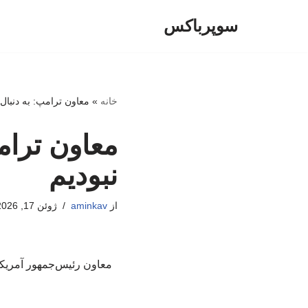
سوپرباکس
پرش
به
محتوا
خانه
»
معاون ترامپ: به دنبال
معاون ترام
نبودیم
از
aminkav
ژوئن 17, 2026
معاون رئیس‌جمهور آمریکا