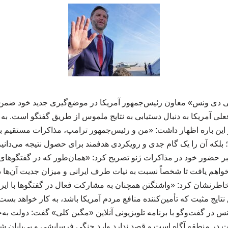
ی دی ونس» معاون رئیس‌جمهور آمریکا در موضع‌گیری جدید خود ضمن د
فعلی آمریکا به دنبال دستیابی به نتایج ملموس از طریق گفتگو است. ب
 این باره اظهار داشت: «من و رئیس‌جمهور ترامپ، مذاکرات مستقیم با 
 بلکه آن را یک گام جدی و رویکردی هدفمند برای حصول نتیجه می‌دان
خبر حضور خود در مذاکرات ژنو تصریح کرد: «همان‌طور که در گفتگوهای
واهم یافت تا شخصاً نسبت به نیات طرف ایرانی و میزان جدیت آن‌ها 
اطرنشان کرد: «واشنگتن همچنان به مشارکت فعال در گفتگوها با ایران پ
نتایج مثبت که تأمین‌کننده منافع مردم آمریکا باشد، به کار خواهد بست
نس در گفت‌وگو با برنامه تلویزیونی آنلاین «مگین کلی» گفت: دولت به
 در منطقه آگاه است و قصد ندارد وارد جنگی فرسایشی و بی‌پایان شود. 