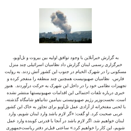
به گزارش خبرآنلاین با وجود توافق اولیه بین بیروت و تل‌آویو،
خبرگزاری رسمی لبنان گزارش داد نظامیان اسرائیلی چند منزل
مسکونی را در شهرک الخیام در جنوب این کشور آتش زدند. به روایت
فارس، نظامیان صهیونیست همچنین چند منطقه را منفجر کرده و
تجهیزات نظامی خود را در داخل این شهرک به حرکت درآوردند. هنوز
خبری درباره تلفات احتمالی این اقدامات صهیونیستها منتشر نشده
است. نخست‌وزیر رژیم صهیونیستی بنیامین نتانیاهو شامگاه گذشته،
با لحنی مفتخرانه از آزادی عمل تل‌آویو برای تجاوز به خاک این کشور
عربی صحبت کرد. او گفت: «گر لازم باشد وارد لبنان شویم، وارد
لبنان خواهیم شد. اگر لازم باشد در آنجا با قدرتی کوبنده وارد عمل
شویم، این کار را خواهیم کرد.» ساعتی قبل‌تر دفتر ریاست‌جمهوری