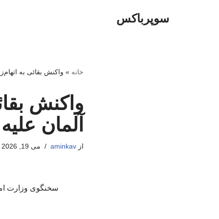
سوپرباکس
پرش
به
محتوا
خانه
»
واکنش بقائی به اتهام‌
واکنش بقائ
آلمان علیه 
از
aminkav
می 19, 2026
سخنگوی وزارت امور