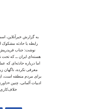
به گزارش خبرآنلاین، اسم
رابطه با حادثه مشکوک ان
نوشت: جناب فریدریش م
هسته‌ای ایران ــ که تحت ن
اما درباره حادثه‌ای که ع
معرفی نکرده، ناگهان زبا
برای مردم منطقه است، این
ادبیات آلمانی، چنین «دا
خلاف‌کاری‌ه