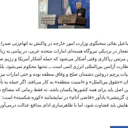
اعیل بقائی سخنگوی وزارت امور خارجه در واکنش به اتهام‌زنی صدراع
فجار در نزدیکی نیروگاه‌ هسته‌ای امارات متحده عربی، در پیامی به زب
رتس ریاکاری وقتی آشکار می‌شود که حمله آشکار آمریکا و رژیم ص
ظارت آژانس بین‌المللی انرژی اتمی است ــ نه‌تنها محکوم نمی‌شود، بلک
ملیات پرچم دروغین دشمنان صلح و وفاق منطقه بوده و حتی امارات نیز 
ن «حقوق بین‌الملل» و «امنیت منطقه» به کار می‌افتد. اگر حمله به 
 اصل باید برای همه کشورها یکسان باشد، نه فقط زمانی که مصالح 
وری گزینشی» یادآور «قاضی آدام» در نمایشنامه «کوزه شکسته» است؛ 
ایش باید قضاوت شود، اما با ظاهرسازی ادای مدافع عدالت درمی‌آورد! 0310