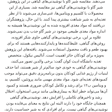
می‌دهند. مقایسه شیر گاو با نوشیدنی‌های گیاهی در این پژوهش،
شیر گاو با نوشیدنی‌های گیاهی نیز مقایسه شد. بسیاری از این
محصولات با کلسیم و ویتامین‌ها، غنی‌سازی می‌شوند تا از نظر
تغذیه‌ای به شیر شباهت بیشتری پیدا کنند. با این حال، پژوهشگران
دریافتند که مواد مغذی افزوده‌ شده به این نوشیدنی‌ها همیشه به
اندازه مواد مغذی طبیعی موجود در شیر گاو جذب بدن نمی‌شوند.
علاوه بر این، برخی نوشیدنی‌های گیاهی حاوی شکر افزوده،
روغن‌های گیاهی، غلیظ‌کننده‌ها و پایدارکننده‌هایی هستند که برای
بهبود طعم و بافت محصول استفاده می‌شوند. یافته‌های این پژوهش
به‌ویژه برای کودکان حائز اهمیت است. آنالیس نیکول، متخصص
تغذیه دانشگاه ادیث کوان گفت: برخی والدین تصور می‌کنند،
نوشیدنی‌های گیاهی به‌ خودی خود سالم‌تر از شیر هستند، اما حذف
لبنیات از رژیم غذایی کودکان بدون برنامه‌ریزی دقیق می‌تواند موجب
کمبودهای تغذیه‌ای شود. مواد مغذی مهمی مانند پروتئین، کلسیم، ید
و ویتامین ب۱۲ برای رشد و تکامل کودکان ضروری هستند و کمبود
آن‌ها می‌تواند خطر ابتلا به بیماری‌هایی مانند نرمی استخوان، اختلال
رشد و تاخیرهای تکاملی را افزایش دهد. نوشیدنی‌های گیاهی
همچنان جایگاه خود را دارند البته این نتایج به معنای بی‌فایده بودن
نوشیدنی‌های گیاهی نیست. برای افرادی که به شیر حساسیت دارند،