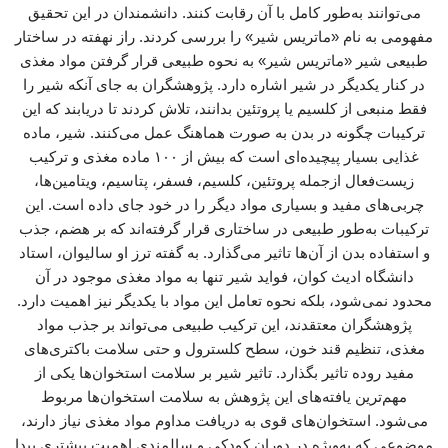
می‌توانند به‌طور کامل با آن رقابت کنند. دانشمندان در این تحقیق
مفهومی به نام «ماتریس شیر» را بررسی کردند. راز نهفته در ساختار
طبیعی شیر «ماتریس شیر» به نحوه طبیعی قرار گرفتن مواد مغذی
در کنار یکدیگر در شیر اشاره دارد. پژوهشگران به جای آنکه شیر را
فقط منبعی از کلسیم یا پروتئین بدانند، تلاش کردند تا دریابند که این
ترکیبات چگونه در بدن به صورت هماهنگ عمل می‌کنند. شیر، ماده
غذایی بسیار پیچیده‌ای است که بیش از ۱۰۰ ماده مغذی و ترکیب
زیست‌فعال ازجمله پروتئین، کلسیم، فسفر، پتاسیم، ویتامین‌ها،
چربی‌های مفید و بسیاری مواد دیگر را در خود جای داده است. این
ترکیبات به‌طور طبیعی در ساختاری قرار گرفته‌اند که بر هضم، جذب
و استفاده بدن از آن‌ها تاثیر می‌گذارد. به گفته ترز او سالیوان، استاد
دانشگاه ادیث کوان، فواید شیر تنها به مواد مغذی موجود در آن
محدود نمی‌شود، بلکه نحوه تعامل این مواد با یکدیگر نیز اهمیت دارد.
پژوهشگران معتقدند، این ترکیب طبیعی می‌تواند بر جذب مواد
مغذی، تنظیم قند خون، سطح کلسترول و حتی سلامت باکتری‌های
مفید روده تاثیر بگذارد. تاثیر شیر بر سلامت استخوان‌ها یکی از
مهم‌ترین یافته‌های این پژوهش به سلامت استخوان‌ها مربوط
می‌شود. استخوان‌های قوی به دریافت مداوم مواد مغذی نیاز دارند،
موضوعی که به‌ویژه در دوران کودکی و سالمندی اهمیت بیشتری پیدا