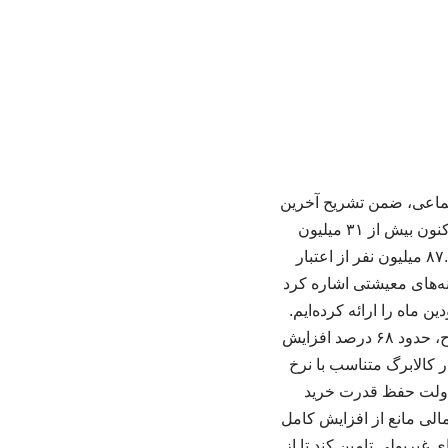
تماعی، ضمن تشریح آخرین
وضعیت طرح کالابرگ الکترونیکی، گفت: مرحله ششم این طرح از ۱۵ خردادماه آغاز شده و تاکنون بیش از ۳۱ میلیون
خانوار در سراسر کشور را تحت پوشش قرار داده است. وی با بیان اینکه در حال حاضر حدود ۸۷.۵ میلیون نفر از اعتبار
ینه‌های معیشتی اشاره کرد
 ماه را ارائه کرده‌ایم.
بررسی‌های انجام شده نشان می‌دهد هزینه سبد ۱۱ قلم کالای اساسی نسبت به ابتدای اجرای طرح، حدود ۶۸ درصد افزایش
 کالابرگ متناسب با نرخ
 دولت حفظ قدرت خرید
الی مانع از افزایش کامل
 غیرپولی تامین کند تا از