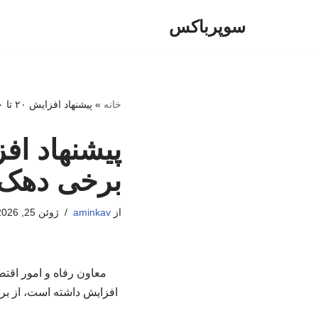
سوپرباکس
پرش
به
محتوا
خانه
»
پیشنهاد افزایش ۲۰ تا ۳۰ درصدی اعتبار کالابرگ برخی دهک‌ها روی میز دولت
برخی دهک‌
از
aminkav
ژوئن 25, 2026