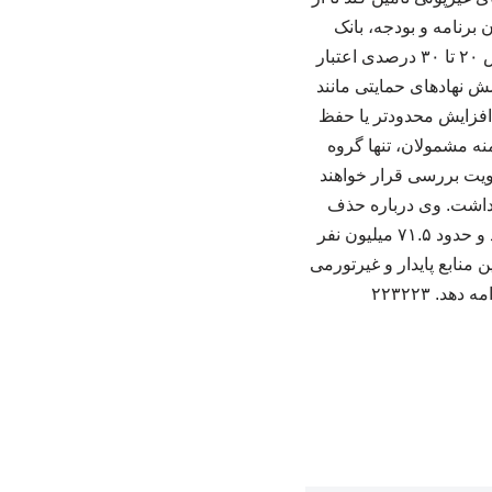
رنامه و بودجه، بانک
مرکزی، وزارت اقتصاد و وزارت تعاون در حال برگزاری است. اندایش همچنین از احتمال افزایش ۲۰ تا ۳۰ درصدی اعتبار
ش نهادهای حمایتی مانند
 افزایش محدودتر یا حفظ
ه مشمولان، تنها گروه
 املاک بیش از ۵۰ میلیارد تومان در اولویت بررسی قرار خواهند
د داشت. وی درباره حذف
یارانه‌ها نیز تصریح کرد: در حال حاضر برنامه جدیدی برای حذف گسترده یارانه‌بگیران وجود ندارد و حدود ۷۱.۵ میلیون نفر
ن منابع پایدار و غیرتورمی
. ۲۲۳۲۲۳