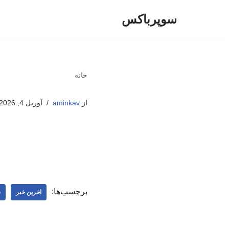
سوپرباکس
پرش
به
محتوا
خانه
از
aminkav
آوریل 4, 2026
برچسب‌ها:
اخرین خبر
س