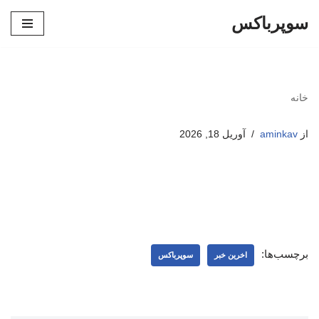
سوپرباکس
پرش
به
محتوا
خانه
از
aminkav
آوریل 18, 2026
برچسب‌ها:
اخرین خبر
سوپرباکس