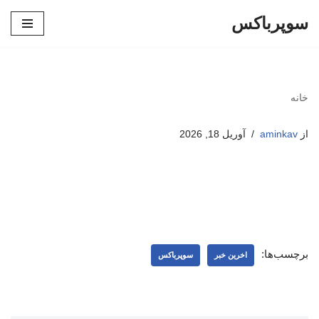
سوپرباکس
پرش
به
محتوا
خانه
از
aminkav
آوریل 18, 2026
برچسب‌ها:
اخرین خبر
سوپرباکس